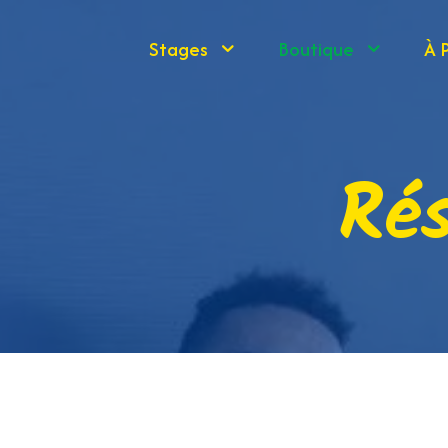
Stages
Boutique
À 
Ré