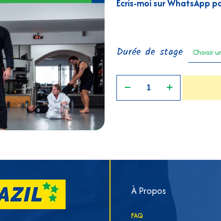
Écris-moi sur WhatsApp po
Durée de stage
quantité
de
Stage
JJB
À Propos
FAQ