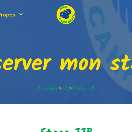
Propos
server mon st
Boutique
>
JJB
>
Stage JJB