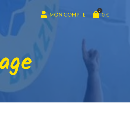
0
MON COMPTE
0 €
age