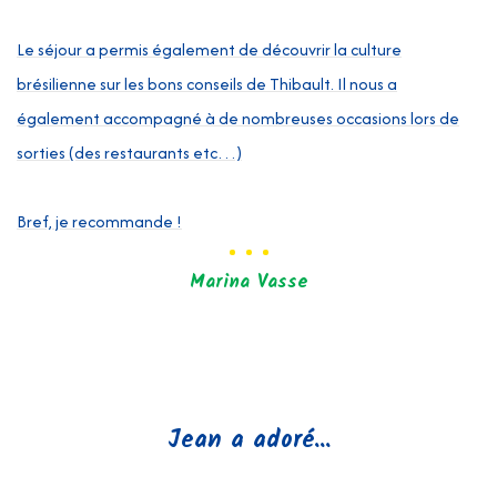
- 
une
Le séjour a permis également de découvrir la culture
- 
ux
brésilienne sur les bons conseils de Thibault. Il nous a
en
également accompagné à de nombreuses occasions lors de
sorties (des restaurants etc…)
Co
hu
n
Bref, je recommande !
ad
me
Marina Vasse
t
Qu
té
vi
h
Jean a adoré...
Os
Ma