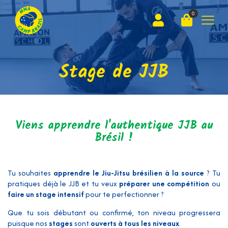
0
Stage de JJB
Viens apprendre l'authentique JJB au
Brésil !
Tu souhaites
apprendre le Jiu-Jitsu brésilien à la source
? Tu
pratiques déjà le JJB et tu veux
préparer une compétition
ou
faire un stage intensif
pour te perfectionner ?
Que tu sois débutant ou confirmé, ton niveau progressera
puisque nos
stages
sont
ouverts à tous les niveaux
.