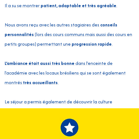
Il a su se montrer
patient, adaptable et très agréable
.
J’
Nous avons reçu avec les autres stagiaires des
conseils
:
e
personnalités
(lors des cours communs mais aussi des cours en
- 
petits groupes) permettant une
progression rapide
.
pe
e
- 
L’ambiance était aussi très bonne
dans l’enceinte de
st
l’académie avec les locaux brésiliens qui se sont également
sp
es
montrés
très accueillants
.
c
- 
une
Le séjour a permis également de découvrir la culture
- 
ux
brésilienne sur les bons conseils de Thibault. Il nous a
en
également accompagné à de nombreuses occasions lors de
sorties (des restaurants etc…)
Co