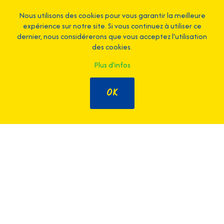
hu
Nous utilisons des cookies pour vous garantir la meilleure
n
Bref, je recommande !
ad
expérience sur notre site. Si vous continuez à utiliser ce
me
dernier, nous considérerons que vous acceptez l'utilisation
Marina Vasse
des cookies.
t
Qu
Plus d'infos
té
vi
OK
h
Os
Ma
Tu souhaites faire partie de
l'aventure ?